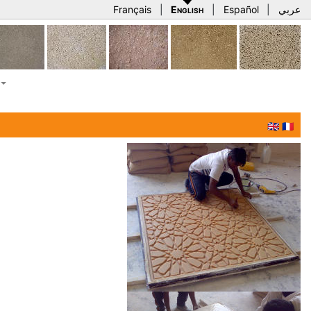
Français
|
English
|
Español
|
عربي
🇬🇧
🇫🇷