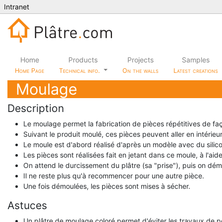
Intranet
Home
Products
Projects
Samples
Home Page
Technical info.
On the walls
Latest creations
Moulage
Description
Le moulage permet la fabrication de pièces répétitives de faç
Suivant le produit moulé, ces pièces peuvent aller en intérie
Le moule est d'abord réalisé d'après un modèle avec du silic
Les pièces sont réalisées fait en jetant dans ce moule, à l'aid
On attend le durcissement du plâtre (sa "prise"), puis on dém
Il ne reste plus qu'à recommencer pour une autre pièce.
Une fois démoulées, les pièces sont mises à sécher.
Astuces
Un plâtre de moulage coloré permet d'éviter les travaux de p