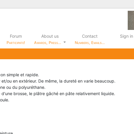
Forum
About us
Contact
Sign in
Participate!
Awards, Press…
Numbers, Emails…
on simple et rapide.
ur et/ou en extérieur. De même, la dureté en varie beaucoup.
one ou du polyuréthane.
e d'une brosse, le plâtre gâché en pâte relativement liquide.
oule.
einture