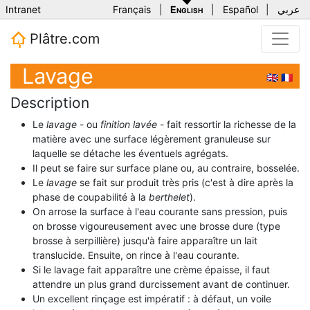
Intranet
Français
|
English
|
Español
|
عربي
Plâtre.com
Lavage
🇬🇧
🇫🇷
Description
Le
lavage
- ou
finition lavée
- fait ressortir la richesse de la
matière avec une surface légèrement granuleuse sur
laquelle se détache les éventuels agrégats.
Il peut se faire sur surface plane ou, au contraire, bosselée.
Le
lavage
se fait sur produit très pris (c'est à dire après la
phase de coupabilité à la
berthelet
).
On arrose la surface à l'eau courante sans pression, puis
on brosse vigoureusement avec une brosse dure (type
brosse à serpillière) jusqu'à faire apparaître un lait
translucide. Ensuite, on rince à l'eau courante.
Si le lavage fait apparaître une crème épaisse, il faut
attendre un plus grand durcissement avant de continuer.
Un excellent rinçage est impératif : à défaut, un voile