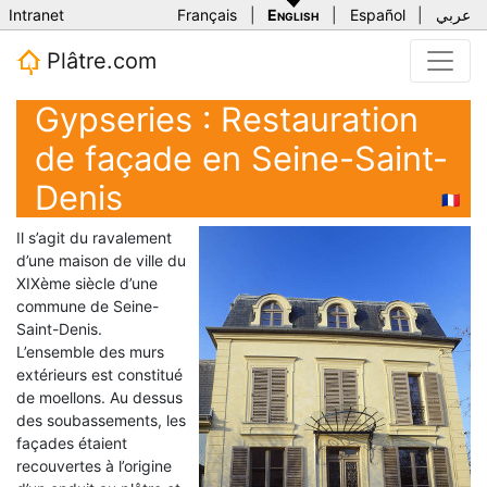
Intranet
Français
|
English
|
Español
|
عربي
Plâtre.com
Gypseries : Restauration
de façade en Seine-Saint-
Denis
🇫🇷
Il s’agit du ravalement
d’une maison de ville du
XIXème siècle d’une
commune de Seine-
Saint-Denis.
L’ensemble des murs
extérieurs est constitué
de moellons. Au dessus
des soubassements, les
façades étaient
recouvertes à l’origine