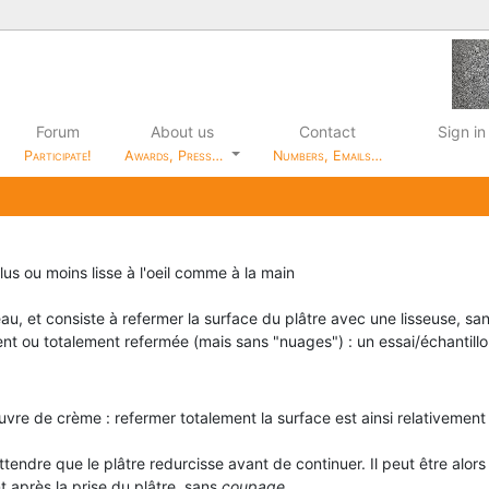
Forum
About us
Contact
Sign in
Participate!
Awards, Press…
Numbers, Emails…
us ou moins lisse à l'oeil comme à la main
'eau, et consiste à refermer la surface du plâtre avec une lisseuse, s
nt ou totalement refermée (mais sans "nuages") : un essai/échantillo
re de crème : refermer totalement la surface est ainsi relativement dif
endre que le plâtre redurcisse avant de continuer. Il peut être alors 
t après la prise du plâtre, sans
coupage
.