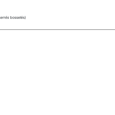
serrés
bosselés)