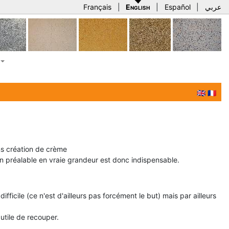
Français
|
English
|
Español
|
عربي
🇬🇧
🇫🇷
ans création de crème
n préalable en vraie grandeur est donc indispensable.
ficile (ce n'est d'ailleurs pas forcément le but) mais par ailleurs
utile de recouper.