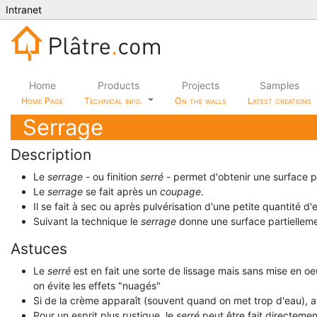
Intranet
Home
Products
Projects
Samples
Home Page
Technical info.
On the walls
Latest creations
Serrage
Description
Le
serrage
- ou finition
serré
- permet d'obtenir une surface pl
Le
serrage
se fait après un
coupage
.
Il se fait à sec ou après pulvérisation d'une petite quantité d
Suivant la technique le
serrage
donne une surface partielleme
Astuces
Le
serré
est en fait une sorte de lissage mais sans mise en oeuv
on évite les effets "nuagés"
Si de la crème apparaît (souvent quand on met trop d'eau), att
Pour un esprit plus rustique, le
serré
peut être fait directemen