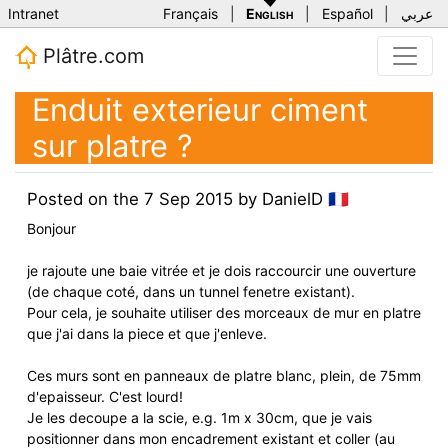
Intranet
Français
|
English
|
Español
|
عربي
Plâtre.com
Enduit exterieur ciment
sur platre ?
Posted on the
7 Sep 2015
by
DanielD
🇫🇷
Bonjour
je rajoute une baie vitrée et je dois raccourcir une ouverture
(de chaque coté, dans un tunnel fenetre existant).
Pour cela, je souhaite utiliser des morceaux de mur en platre
que j'ai dans la piece et que j'enleve.
Ces murs sont en panneaux de platre blanc, plein, de 75mm
d'epaisseur. C'est lourd!
Je les decoupe a la scie, e.g. 1m x 30cm, que je vais
positionner dans mon encadrement existant et coller (au