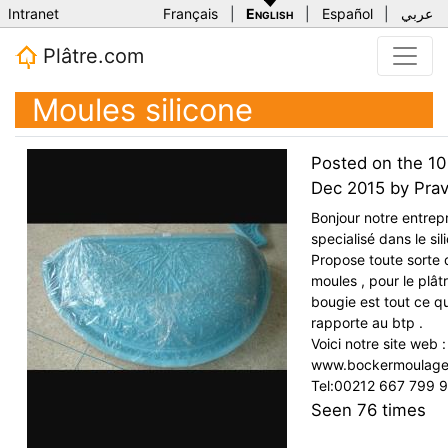
Intranet
Français
|
English
|
Español
|
عربي
Plâtre.com
Moules silicone
Posted on the
10
Dec 2015
by
Pra
Bonjour notre entrep
specialisé dans le sil
Propose toute sorte 
moules , pour le plâtr
bougie est tout ce qu
rapporte au btp .
Voici notre site web :
www.bockermoulag
Tel:00212 667 799 
Seen
76
times