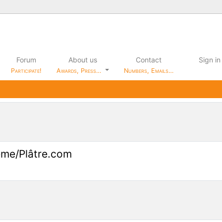
Forum
About us
Contact
Sign in
Participate!
Awards, Press…
Numbers, Emails…
ème/Plâtre.com