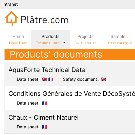
Intranet
Home
Products
Projects
Samples
Home Page
Technical info.
On the walls
Latest creations
Products' documents
AquaForte Technical Data
Data sheet :
🇬🇧
🇫🇷
Safety document :
🇬🇧
Conditions Générales de Vente DécoSyst
Data sheet :
🇫🇷
Chaux - Ciment Naturel
Data sheet :
🇫🇷