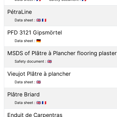
PétraLine
Data sheet :
🇬🇧
🇫🇷
PFD 3121 Gipsmörtel
Data sheet :
🇩🇪
MSDS of Plâtre à Plancher flooring plaster
Safety document :
🇬🇧
Vieujot Plâtre à plancher
Data sheet :
🇬🇧
Plâtre Briard
Data sheet :
🇬🇧
🇫🇷
Enduit de Carpentras