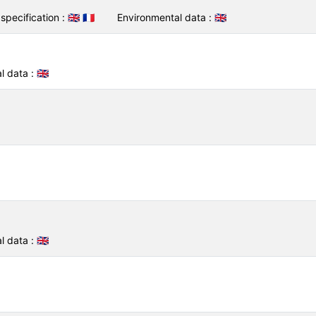
specification :
🇬🇧
🇫🇷
Environmental data :
🇬🇧
l data :
🇬🇧
l data :
🇬🇧