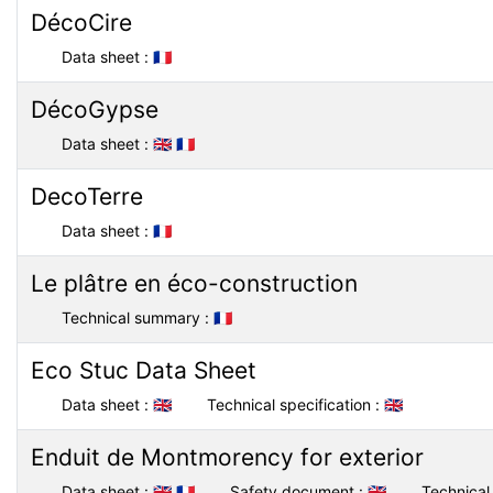
DécoCire
Data sheet :
🇫🇷
DécoGypse
Data sheet :
🇬🇧
🇫🇷
DecoTerre
Data sheet :
🇫🇷
Le plâtre en éco-construction
Technical summary :
🇫🇷
Eco Stuc Data Sheet
Data sheet :
🇬🇧
Technical specification :
🇬🇧
Enduit de Montmorency for exterior
Data sheet :
🇬🇧
🇫🇷
Safety document :
🇬🇧
Technical 