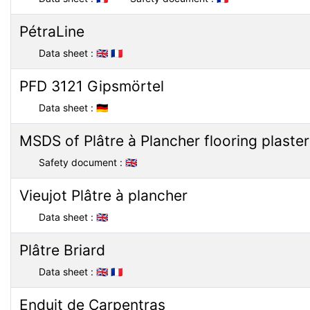
PétraLine
Data sheet :
🇬🇧
🇫🇷
PFD 3121 Gipsmörtel
Data sheet :
🇩🇪
MSDS of Plâtre à Plancher flooring plaster
Safety document :
🇬🇧
Vieujot Plâtre à plancher
Data sheet :
🇬🇧
Plâtre Briard
Data sheet :
🇬🇧
🇫🇷
Enduit de Carpentras