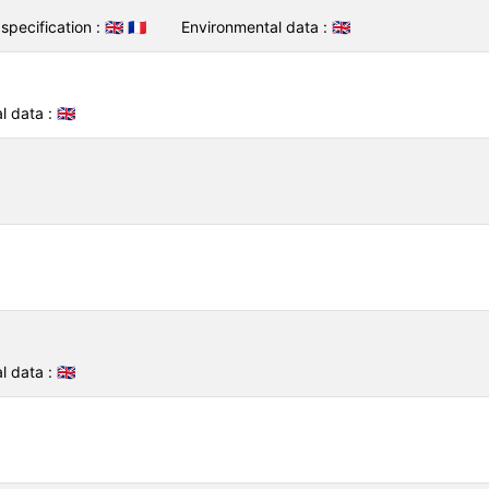
specification :
🇬🇧
🇫🇷
Environmental data :
🇬🇧
l data :
🇬🇧
l data :
🇬🇧