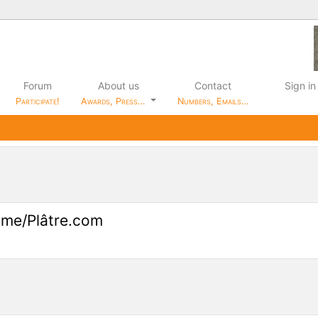
Forum
About us
Contact
Sign in
Participate!
Awards, Press…
Numbers, Emails…
ème/Plâtre.com