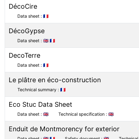
DécoCire
Data sheet :
🇫🇷
DécoGypse
Data sheet :
🇬🇧
🇫🇷
DecoTerre
Data sheet :
🇫🇷
Le plâtre en éco-construction
Technical summary :
🇫🇷
Eco Stuc Data Sheet
Data sheet :
🇬🇧
Technical specification :
🇬🇧
Enduit de Montmorency for exterior
Data sheet :
🇬🇧
🇫🇷
Safety document :
🇬🇧
Technical 