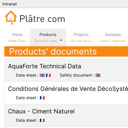
Intranet
Home
Products
Projects
Samples
Home Page
Technical info.
On the walls
Latest creations
Products' documents
AquaForte Technical Data
Data sheet :
🇬🇧
🇫🇷
Safety document :
🇬🇧
Conditions Générales de Vente DécoSyst
Data sheet :
🇫🇷
Chaux - Ciment Naturel
Data sheet :
🇫🇷