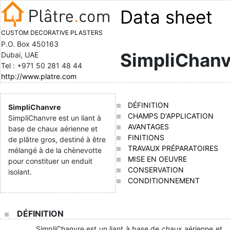
Data sheet
CUSTOM DECORATIVE PLASTERS
P.O. Box 450163
SimpliChanv
Dubai, UAE
Tel : +971 50 281 48 44
http://www.platre.com
DÉFINITION
SimpliChanvre
CHAMPS D'APPLICATION
SimpliChanvre est un liant à
AVANTAGES
base de chaux aérienne et
FINITIONS
de plâtre gros, destiné à être
TRAVAUX PRÉPARATOIRES
mélangé à de la chènevotte
MISE EN OEUVRE
pour constituer un enduit
CONSERVATION
isolant.
CONDITIONNEMENT
DÉFINITION
SimpliChanvre est un liant à base de chaux aérienne et