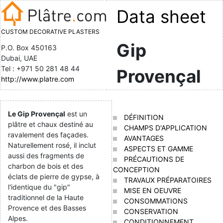
Data sheet
CUSTOM DECORATIVE PLASTERS
Gip
P.O. Box 450163
Dubai, UAE
Tel : +971 50 281 48 44
Provençal
http://www.platre.com
Le Gip Provençal
est un
DÉFINITION
plâtre et chaux destiné au
CHAMPS D'APPLICATION
ravalement des façades.
AVANTAGES
Naturellement rosé, il inclut
ASPECTS ET GAMME
aussi des fragments de
PRÉCAUTIONS DE
charbon de bois et des
CONCEPTION
éclats de pierre de gypse, à
TRAVAUX PRÉPARATOIRES
l'identique du "gip"
MISE EN OEUVRE
traditionnel de la Haute
CONSOMMATIONS
Provence et des Basses
CONSERVATION
Alpes.
CONDITIONNEMENT