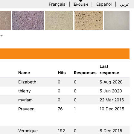
Français
|
English
|
Español
|
عربي
Last
Name
Hits
Responses
response
Elizabeth
0
0
5 Aug 2020
thierry
0
0
5 Jun 2020
myriam
0
0
22 Mar 2016
Praveen
76
1
10 Dec 2015
Véronique
192
0
8 Dec 2015