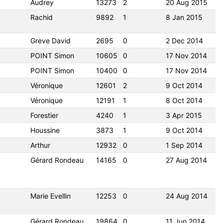
Audrey
13273
2
20 Aug 2015
Rachid
9892
1
8 Jan 2015
Greve David
2695
0
2 Dec 2014
POINT Simon
10605
0
17 Nov 2014
POINT Simon
10400
0
17 Nov 2014
Véronique
12601
2
9 Oct 2014
Véronique
12191
1
8 Oct 2014
Forestier
4240
1
3 Apr 2015
Houssine
3873
1
9 Oct 2014
Arthur
12932
0
1 Sep 2014
Gérard Rondeau
14165
0
27 Aug 2014
Marie Evellin
12253
0
24 Aug 2014
Gérard Rondeau
19864
0
11 Jun 2014