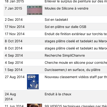
18 Jan 2015
Enlever le surplus de peinture sur des m
7 Jan 2015
Moules de Silicone à vendre
2 Dec 2014
Sol en tadelakt
17 Nov 2014
Sol en plâtre sur dalle OSB
17 Nov 2014
Enduit de finition extérieur sur torchis
8 Oct 2014
stages plâtre ciselé et tadelakt au Maro
8 Oct 2014
stages plâtre ciselé et tadelakt au Maro
4 Sep 2014
Recherche SimpliChanvre
4 Sep 2014
Cherche moule en silicone pour corniche
1 Sep 2014
Durcissemen,t en surface, du plâtre
27 Aug 2014
Nouveau classement vidéos staff par thè
24 Aug
Enduit à la chaux
2014
11 Jun 2014
99 VIDEOS techniques classées par thèm