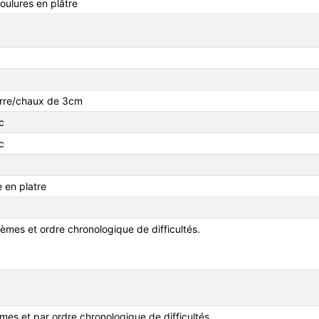
oulures en plâtre
 terre/chaux de 3cm
c
c
 en platre
mes et ordre chronologique de difficultés.
es et par ordre chronologique de difficultés.