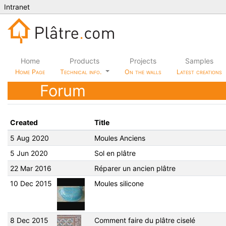
Intranet
Home
Products
Projects
Samples
Home Page
Technical info.
On the walls
Latest creations
Forum
Created
Title
5 Aug 2020
Moules Anciens
5 Jun 2020
Sol en plâtre
22 Mar 2016
Réparer un ancien plâtre
10 Dec 2015
Moules silicone
8 Dec 2015
Comment faire du plâtre ciselé