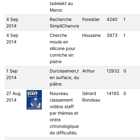
tadelakt au
Maroc
4 Sep
Recherche
Forestier
4240
1
2014
SimpliChanvre
4 Sep
Cherche
Houssine
3873
1
2014
moule en
silicone pour
corniche en
platre
1 Sep
Durcissemen,t
Arthur
12932
0
2014
en surface, du
plâtre
27 Aug
Nouveau
Gérard
14165
0
2014
classement
Rondeau
vidéos staff
par thèmes et
ordre
chronologique
de difficultés.