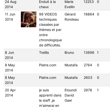
24 Aug
Enduit à la
Marie
12253
0
2014
chaux
Evellin
11 Jun
99 VIDEOS
Gérard
19864
0
2014
techniques
Rondeau
classées par
thèmes et par
ordre
chronologique
de difficultés.
8 Jun
Treillis
Bruno
13696
1
2014
8 May
Platre.com
Mustafa
2764
0
2014
8 May
Platre.com
Mustafa
2603
0
2014
20 Apr
je suis
Etoundi
2978
1
2014
apprenti dans
David
le staff ,je
Gael
m'aimerai en