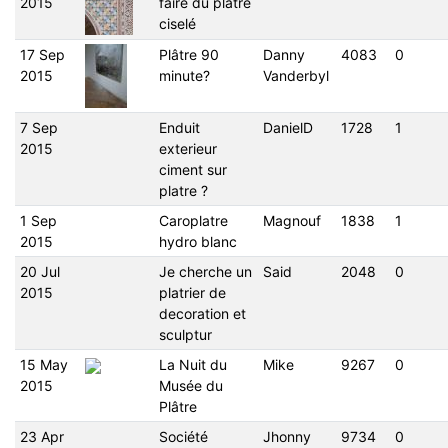
2015
faire du plâtre
ciselé
17 Sep
Plâtre 90
Danny
4083
0
2015
minute?
Vanderbyl
7 Sep
Enduit
DanielD
1728
1
2015
exterieur
ciment sur
platre ?
1 Sep
Caroplatre
Magnouf
1838
1
2015
hydro blanc
20 Jul
Je cherche un
Said
2048
0
2015
platrier de
decoration et
sculptur
15 May
La Nuit du
Mike
9267
0
2015
Musée du
Plâtre
23 Apr
Société
Jhonny
9734
0