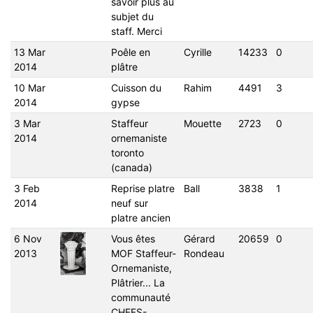
savoir plus au
subjet du
staff. Merci
13 Mar
Poêle en
Cyrille
14233
0
2014
plâtre
10 Mar
Cuisson du
Rahim
4491
3
2014
gypse
3 Mar
Staffeur
Mouette
2723
0
2014
ornemaniste
toronto
(canada)
3 Feb
Reprise platre
Ball
3838
1
2014
neuf sur
platre ancien
6 Nov
Vous êtes
Gérard
20659
0
2013
MOF Staffeur-
Rondeau
Ornemaniste,
Plâtrier... La
communauté
CHEFS-