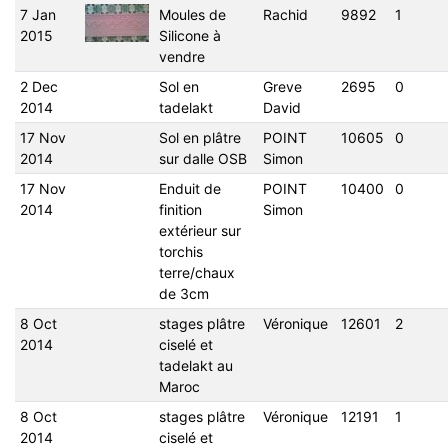
7 Jan
Moules de
Rachid
9892
1
2015
Silicone à
vendre
2 Dec
Sol en
Greve
2695
0
2014
tadelakt
David
17 Nov
Sol en plâtre
POINT
10605
0
2014
sur dalle OSB
Simon
17 Nov
Enduit de
POINT
10400
0
2014
finition
Simon
extérieur sur
torchis
terre/chaux
de 3cm
8 Oct
stages plâtre
Véronique
12601
2
2014
ciselé et
tadelakt au
Maroc
8 Oct
stages plâtre
Véronique
12191
1
2014
ciselé et