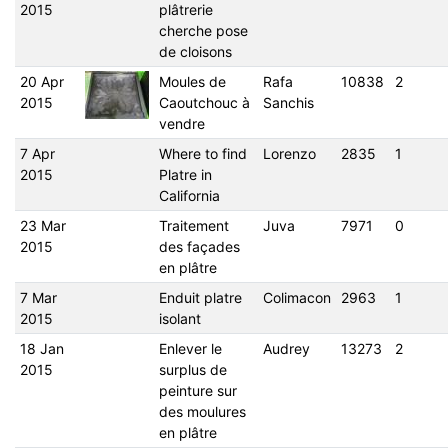
2015
plâtrerie
cherche pose
de cloisons
20 Apr
Moules de
Rafa
10838
2
2015
Caoutchouc à
Sanchis
vendre
7 Apr
Where to find
Lorenzo
2835
1
2015
Platre in
California
23 Mar
Traitement
Juva
7971
0
2015
des façades
en plâtre
7 Mar
Enduit platre
Colimacon
2963
1
2015
isolant
18 Jan
Enlever le
Audrey
13273
2
2015
surplus de
peinture sur
des moulures
en plâtre