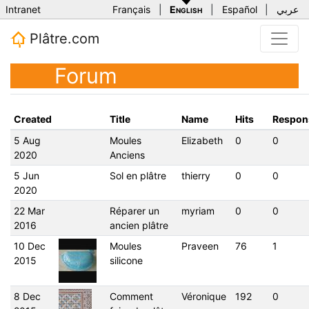
Intranet
Français
|
English
|
Español
|
عربي
Plâtre.com
Forum
Created
Title
Name
Hits
Respon
5 Aug
Moules
Elizabeth
0
0
2020
Anciens
5 Jun
Sol en plâtre
thierry
0
0
2020
22 Mar
Réparer un
myriam
0
0
2016
ancien plâtre
10 Dec
Moules
Praveen
76
1
2015
silicone
8 Dec
Comment
Véronique
192
0