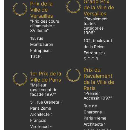
Grand Prix
Prix de la
de la Ville de
Ville de
Versailles
Versailles
"
Ravalement
"
Prix des cours
toutes
d'immeuble -
catégories
XVIIIème
"
1998
"
18, rue
102, boulevard
Montbauron
de la Reine
Entreprise :
Entreprise :
T.C.R.
S.C.C.R.
Prix du
1er Prix de la
Ravalement
Ville de Paris
de la Ville de
"
Meilleur
Paris
ravalement de
"
Premier
facade 1997
"
Accessit 1997
"
51, rue Greneta -
Rue de
Paris 2ème
Charonne -
Architecte :
Paris 11ème
François
Architecte :
Virolleaud -