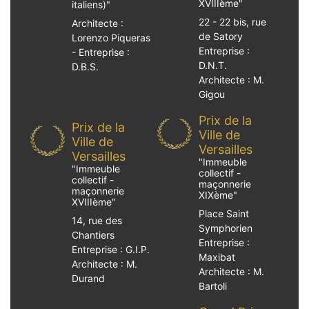
XVIIIème
"
italiens)
"
22 - 22 bis, rue
Architecte :
de Satory
Lorenzo Piqueras
Entreprise :
- Entreprise :
D.N.T.
D.B.S.
Architecte : M.
Gigou
Prix de la
Prix de la
Ville de
Ville de
Versailles
Versailles
"
Immeuble
"
Immeuble
collectif -
collectif -
maçonnerie
maçonnerie
XIXème
"
XVIIIème
"
Place Saint
14, rue des
Symphorien
Chantiers
Entreprise :
Entreprise : G.I.P.
Maxibat
Architecte : M.
Architecte : M.
Durand
Bartoli