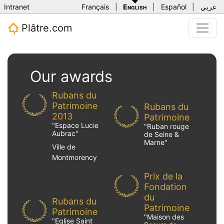
Intranet
Français
|
English
|
Español
|
عربي
Plâtre.com
Our awards
Rubans du
Patrimoine
Rubans du
2013
Patrimoine
"
Espace Lucie
"
Ruban rouge
Aubrac
"
de Seine &
Marne
"
Ville de
Montmorency
Prix de la
Fondation
du
Rubans du
Patrimoine
Patrimoine
"
Maison des
"
Eglise Saint