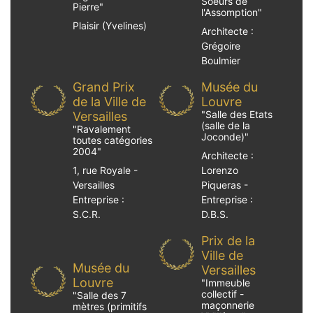
Soeurs de
Pierre
"
l'Assomption
"
Plaisir (Yvelines)
Architecte :
Grégoire
Boulmier
Grand Prix
Musée du
de la Ville de
Louvre
"
Salle des Etats
Versailles
(salle de la
"
Ravalement
Joconde)
"
toutes catégories
2004
"
Architecte :
1, rue Royale -
Lorenzo
Versailles
Piqueras -
Entreprise :
Entreprise :
S.C.R.
D.B.S.
Prix de la
Ville de
Musée du
Versailles
Louvre
"
Immeuble
collectif -
"
Salle des 7
maçonnerie
mètres (primitifs