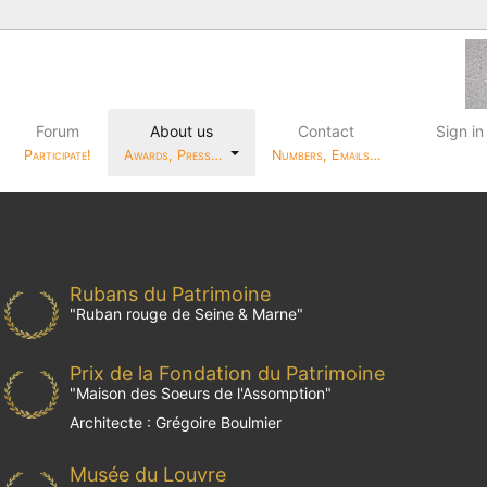
Forum
About us
Contact
Sign in
Participate!
Awards, Press…
Numbers, Emails…
Rubans du Patrimoine
"
Ruban rouge de Seine & Marne
"
Prix de la Fondation du Patrimoine
"
Maison des Soeurs de l'Assomption
"
Architecte : Grégoire Boulmier
Musée du Louvre