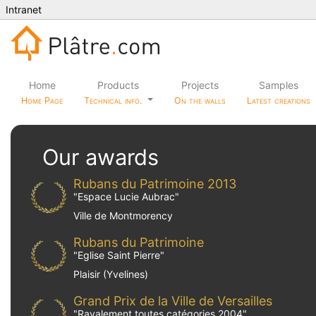
Intranet
Home
Products
Projects
Samples
Home Page
Technical info.
On the walls
Latest creations
Our awards
Rubans du Patrimoine 2013
"
Espace Lucie Aubrac
"
Ville de Montmorency
Rubans du Patrimoine
"
Eglise Saint Pierre
"
Plaisir (Yvelines)
Grand Prix de la Ville de Versailles
"
Ravalement toutes catégories 2004
"